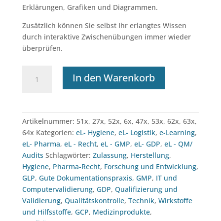
Erklärungen, Grafiken und Diagrammen.
Zusätzlich können Sie selbst Ihr erlangtes Wissen
durch interaktive Zwischenübungen immer wieder
überprüfen.
e-
In den Warenkorb
Learning:
GMP-
Leitfaden
Kapitel
Artikelnummer:
51x, 27x, 52x, 6x, 47x, 53x, 62x, 63x,
1-
64x
Kategorien:
eL- Hygiene
,
eL- Logistik
,
e-Learning
,
9
eL- Pharma
,
eL - Recht
,
eL - GMP
,
eL- GDP
,
eL - QM/
Menge
Audits
Schlagwörter:
Zulassung
,
Herstellung
,
Hygiene
,
Pharma-Recht
,
Forschung und Entwicklung
,
GLP
,
Gute Dokumentationspraxis
,
GMP
,
IT und
Computervalidierung
,
GDP
,
Qualifizierung und
Validierung
,
Qualitätskontrolle
,
Technik
,
Wirkstoffe
und Hilfsstoffe
,
GCP
,
Medizinprodukte
,