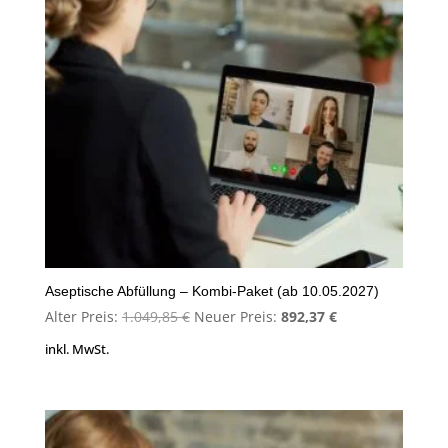
Aseptische Abfüllung – Kombi-Paket (ab 10.05.2027)
Ursprünglicher
Aktueller
Alter Preis:
1.049,85
€
Neuer Preis:
892,37
€
Preis
Preis
inkl. MwSt.
war:
ist:
1.049,85 €
892,37 €.