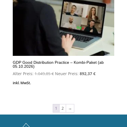
GDP Good Distribution Practice – Kombi-Paket (ab
05.10.2026)
Ursprünglicher
Aktueller
Alter Preis:
1.049,85
€
Neuer Preis:
892,37
€
Preis
Preis
inkl. MwSt.
war:
ist:
1.049,85 €
892,37 €.
1
2
→