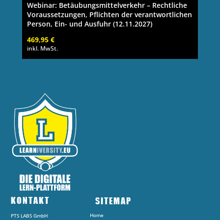
Webinar: Betäubungsmittelverkehr – Rechtliche
Voraussetzungen, Pflichten der verantwortlichen
Person, Ein- und Ausfuhr (12.11.2027)
469,95
€
inkl. MwSt.
KONTAKT
SITEMAP
Home
PTS LABS GmbH