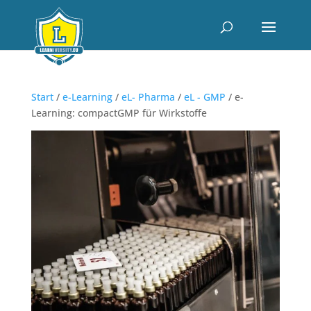
Start
/
e-Learning
/
eL- Pharma
/
eL - GMP
/ e-
Learning: compactGMP für Wirkstoffe