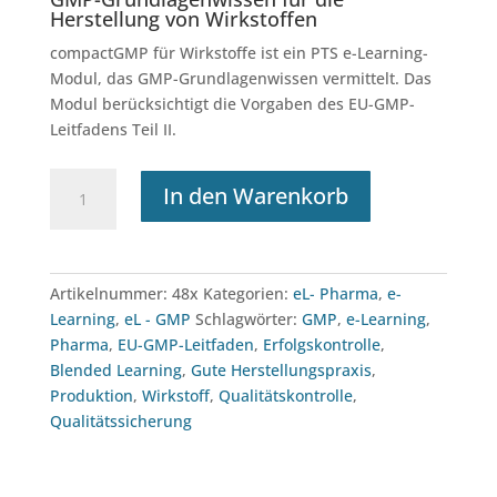
Herstellung von Wirkstoffen
compactGMP für Wirkstoffe ist ein PTS e-Learning-
Modul, das GMP-Grundlagenwissen vermittelt. Das
Modul berücksichtigt die Vorgaben des EU-GMP-
Leitfadens Teil II.
e-
In den Warenkorb
Learning:
compactGMP
für
Wirkstoffe
Artikelnummer:
48x
Kategorien:
eL- Pharma
,
e-
Menge
Learning
,
eL - GMP
Schlagwörter:
GMP
,
e-Learning
,
Pharma
,
EU-GMP-Leitfaden
,
Erfolgskontrolle
,
Blended Learning
,
Gute Herstellungspraxis
,
Produktion
,
Wirkstoff
,
Qualitätskontrolle
,
Qualitätssicherung