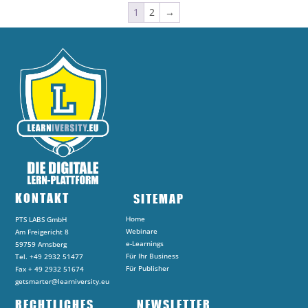
1
2
→
KONTAKT
SITEMAP
Home
PTS LABS GmbH
Webinare
Am Freigericht 8
e-Learnings
59759 Arnsberg
Für Ihr Business
Tel. +49 2932 51477
Für Publisher
Fax + 49 2932 51674
getsmarter@learniversity.eu
RECHTLICHES
NEWSLETTER