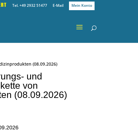
ERT
Tel. +49 2932 51477
E-Mail
Mein Konto
izinprodukten (08.09.2026)
rungs- und
ette von
ten (08.09.2026)
09.2026