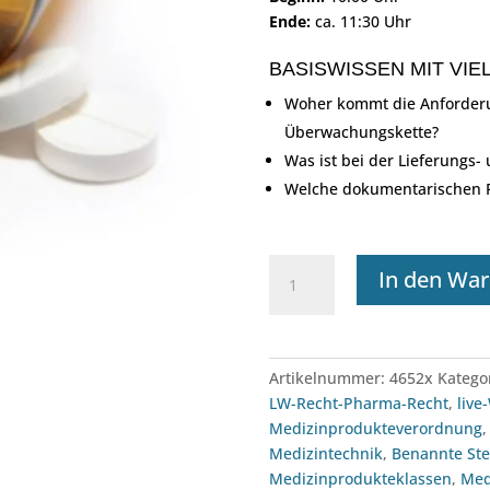
Ende:
ca. 11:30 Uhr
BASISWISSEN MIT VIE
Woher kommt die Anforderu
Überwachungskette?
Was ist bei der Lieferungs
Welche dokumentarischen P
Webinar:
In den Wa
Lieferungs-
und
Überwachungskette
von
Artikelnummer:
4652x
Katego
Medizinprodukten
LW-Recht-Pharma-Recht
,
live
(08.09.2026)
Medizinprodukteverordnung
Menge
Medizintechnik
,
Benannte Ste
Medizinprodukteklassen
,
Med