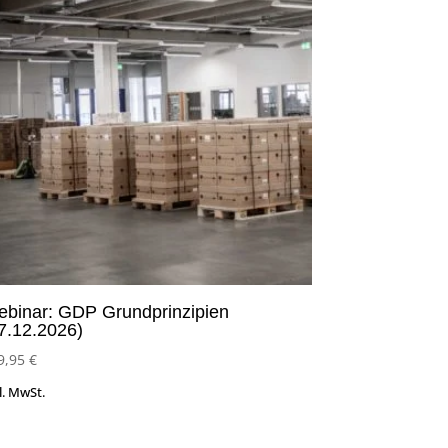
binar: GDP Grundprinzipien
7.12.2026)
9,95
€
l. MwSt.