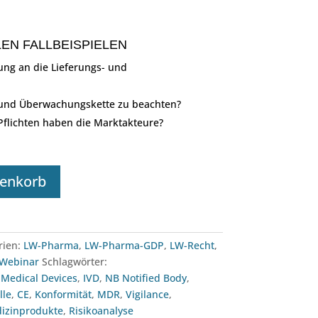
LEN FALLBEISPIELEN
ng an die Lieferungs- und
- und Überwachungskette zu beachten?
flichten haben die Marktakteure?
renkorb
rien:
LW-Pharma
,
LW-Pharma-GDP
,
LW-Recht
,
-Webinar
Schlagwörter:
,
Medical Devices
,
IVD
,
NB Notified Body
,
lle
,
CE
,
Konformität
,
MDR
,
Vigilance
,
izinprodukte
,
Risikoanalyse