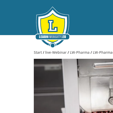
Start
/
live-Webinar
/
LW-Pharma
/
LW-Pharm