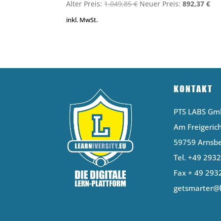
Ursprünglicher
Akt
Alter Preis:
1.049,85
€
Neuer Preis:
892,37
€
Preis
Pre
inkl. MwSt.
war:
ist:
1.049,85 €
892
KONTAKT
PTS LABS G
Am Freigerich
59759 Arnsb
Tel. +49 293
Fax + 49 293
getsmarter@l