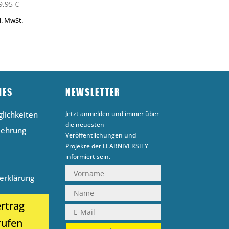
9,95
€
l. MwSt.
HES
NEWSLETTER
lichkeiten
Jetzt anmelden und immer über
die neuesten
lehrung
Veröffentlichungen und
Projekte der LEARNIVERSITY
informiert sein.
erklärung
rtrag
rufen