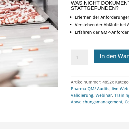
WAS NICHT DOKUMENT
STATTGEFUNDEN?
Erlernen der Anforderunge
Verstehen der Abläufe bei
Erfahren der GMP-Anforderu
Webinar:
In den Wa
GMP
Dokumentation,
SOPs
und
Artikelnummer:
4852x
Katego
GMP-
Pharma-QM/ Audits
,
live-Web
Protokolle
Validierung
,
Webinar
,
Trainin
(26.11.2027)
Abweichungsmanagement
,
C
Menge