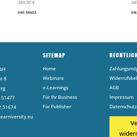
ueller
349,95
€
34
is
inkl. MwSt.
ink
,37 €.
RECHTLIC
SITEMAP
Home
Zahlungsmög
mbH
Webinare
Widerrufsbe
t 8
e-Learnings
AGB
erg
Für Ihr Business
Impressum
2 51477
Für Publisher
Datenschutz
2 51674
earniversity.eu
Ve
wider