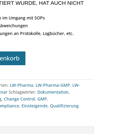
IERT WURDE, HAT AUCH NICHT
n im Umgang mit SOPs
 Abweichungen
ngen an Protokolle, Logbücher, etc.
renkorb
rien:
LW-Pharma
,
LW-Pharma-GMP
,
LW-
inar
Schlagwörter:
Dokumentation
,
g
,
Change Control
,
GMP
,
ompliance
,
Einsteigende
,
Qualifizierung