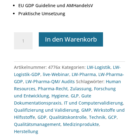
EU GDP Guideline und AMHandelsV
Praktische Umsetzung
Webinar:
In den Warenkorb
GDP
Anforderungen
an
das
Artikelnummer:
4776x
Kategorien:
LW-Logistik
,
LW-
Lager
Logistik-GDP
,
live-Webinar
,
LW-Pharma
,
LW-Pharma-
(22.11.2027)
GDP
,
LW-Pharma-QM/ Audits
Schlagwörter:
Human
Menge
Resources
,
Pharma-Recht
,
Zulassung
,
Forschung
und Entwicklung
,
Hygiene
,
GLP
,
Gute
Dokumentationspraxis
,
IT und Computervalidierung
,
Qualifizierung und Validierung
,
GMP
,
Wirkstoffe und
Hilfsstoffe
,
GDP
,
Qualitätskontrolle
,
Technik
,
GCP
,
Qualitätsmanagement
,
Medizinprodukte
,
Herstellung