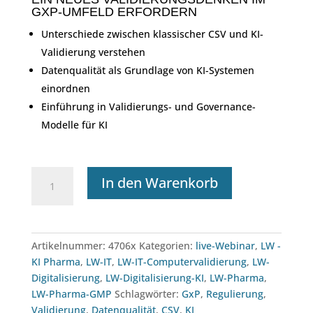
GXP-UMFELD ERFORDERN
Unterschiede zwischen klassischer CSV und KI-
Validierung verstehen
Datenqualität als Grundlage von KI-Systemen
einordnen
Einführung in Validierungs- und Governance-
Modelle für KI
Webinar:
In den Warenkorb
KI/ML-
Validierung
vs.
klassische
Artikelnummer:
4706x
Kategorien:
live-Webinar
,
LW -
CSV:
KI Pharma
,
LW-IT
,
LW-IT-Computervalidierung
,
LW-
Was
Digitalisierung
,
LW-Digitalisierung-KI
,
LW-Pharma
,
sich
LW-Pharma-GMP
Schlagwörter:
GxP
,
Regulierung
,
wirklich
Validierung
,
Datenqualität
,
CSV
,
KI