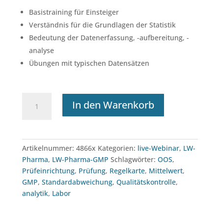
Basistraining für Einsteiger
Verständnis für die Grundlagen der Statistik
Bedeutung der Datenerfassung, -aufbereitung, -
analyse
Übungen mit typischen Datensätzen
Intensiv-
In den Warenkorb
Webinar:
GMP
und
Statistik
Artikelnummer:
4866x
Kategorien:
live-Webinar
,
LW-
CH
Pharma
,
LW-Pharma-GMP
Schlagwörter:
OOS
,
(08.12.2026)
Prüfeinrichtung
,
Prüfung
,
Regelkarte
,
Mittelwert
,
Menge
GMP
,
Standardabweichung
,
Qualitätskontrolle
,
analytik
,
Labor