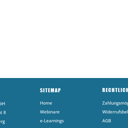
RECHTLIC
SITEMAP
Home
Zahlungsmög
mbH
Webinare
Widerrufsbe
t 8
e-Learnings
AGB
erg