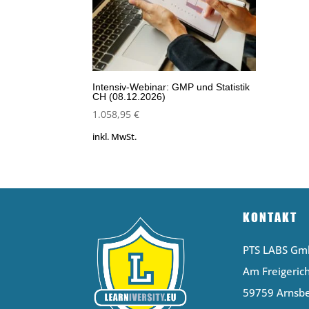
Intensiv-Webinar: GMP und Statistik
CH (08.12.2026)
1.058,95
€
inkl. MwSt.
KONTAKT
PTS LABS G
Am Freigerich
59759 Arnsb