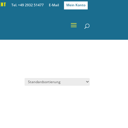
ERT
Tel. +49 2932 51477
E-Mail
Mein Konto