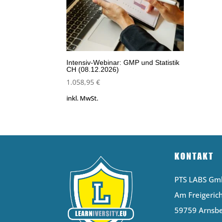
Intensiv-Webinar: GMP und Statistik
CH (08.12.2026)
1.058,95
€
inkl. MwSt.
KONTAKT
PTS LABS G
Am Freigerich
59759 Arnsb