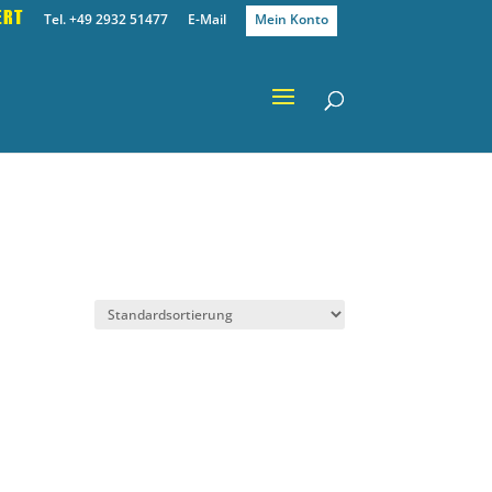
ERT
Tel. +49 2932 51477
E-Mail
Mein Konto