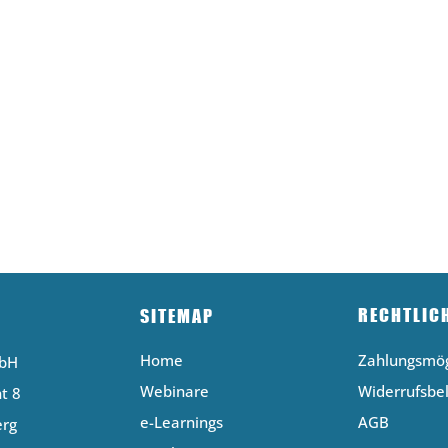
RECHTLIC
SITEMAP
Home
Zahlungsmög
mbH
Webinare
Widerrufsbe
t 8
e-Learnings
AGB
erg