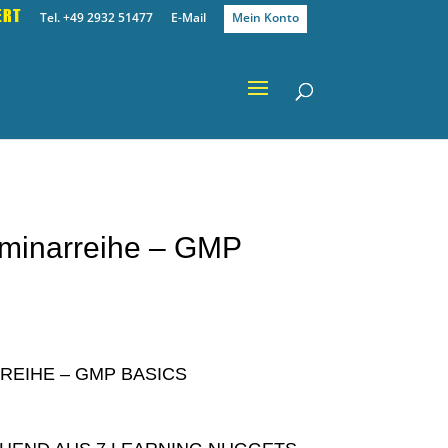
ERT
Tel. +49 2932 51477
E-Mail
Mein Konto
eminarreihe – GMP
REIHE – GMP BASICS