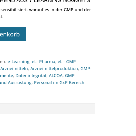
HEND AUS 7 LEARNING NUGGETS
ensibilisiert, worauf es in der GMP und der
t.
renkorb
ien:
e-Learning
,
eL- Pharma
,
eL - GMP
Arzneimitteln
,
Arzneimittelproduktion
,
GMP-
umente
,
Datenintegrität
,
ALCOA
,
GMP
und Ausrüstung
,
Personal im GxP Bereich