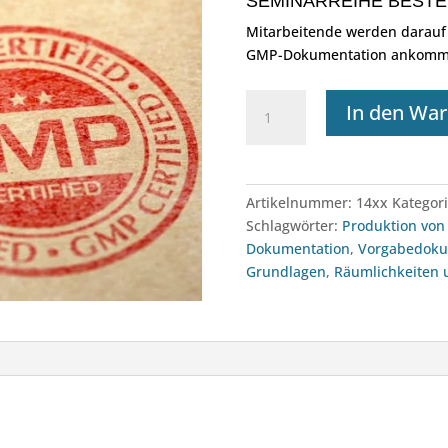
SEMINARREIHE BESTE
Mitarbeitende werden darauf s
GMP-Dokumentation ankomm
e-
In den Wa
Learning:
Seminarreihe
-
GMP
Artikelnummer:
14xx
Kategor
Basics
Schlagwörter:
Produktion von 
Menge
Dokumentation
,
Vorgabedok
Grundlagen
,
Räumlichkeiten 