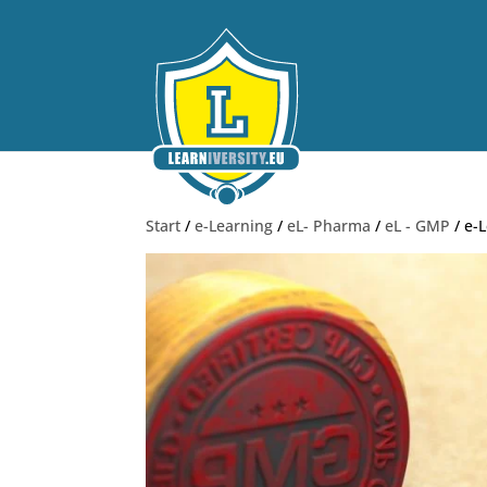
Start
/
e-Learning
/
eL- Pharma
/
eL - GMP
/ e-