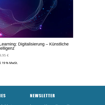
Learning: Digitalisierung – Künstliche
telligenz
9,95
€
l. 19 % MwSt.
HES
NEWSLETTER