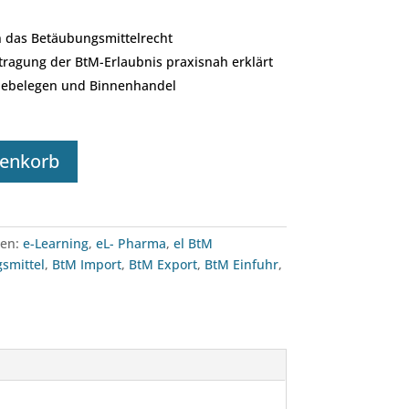
n das Betäubungsmittelrecht
ragung der BtM-Erlaubnis praxisnah erklärt
bebelegen und Binnenhandel
renkorb
ien:
e-Learning
,
eL- Pharma
,
el BtM
smittel
,
BtM Import
,
BtM Export
,
BtM Einfuhr
,