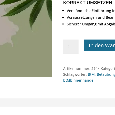
KORREKT UMSETZEN
Verständliche Einführung i
Voraussetzungen und Beant
Sicherer Umgang mit Abga
e-
In den Wa
Learning:
Betäubungsmittel
(BtM)
Grundlagen
Artikelnummer:
294x
Kategor
und
Schlagwörter:
BtM
,
Betäubung
Binnenhandel
BtMBinnenhandel
Menge