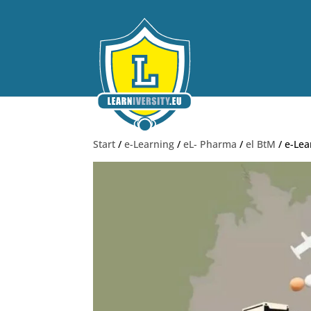
Start
/
e-Learning
/
eL- Pharma
/
el BtM
/ e-Le