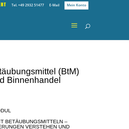
ERT
Tel. +49 2932 51477
E-Mail
Mein Konto
täubungsmittel (BtM)
d Binnenhandel
ODUL
IT BETÄUBUNGSMITTELN –
ERUNGEN VERSTEHEN UND