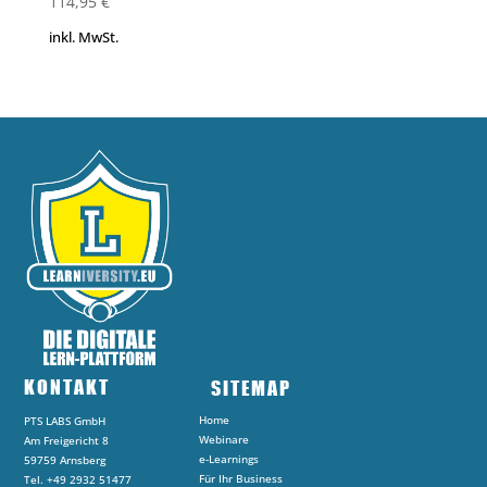
114,95
€
inkl. MwSt.
KONTAKT
SITEMAP
Home
PTS LABS GmbH
Webinare
Am Freigericht 8
e-Learnings
59759 Arnsberg
Für Ihr Business
Tel. +49 2932 51477