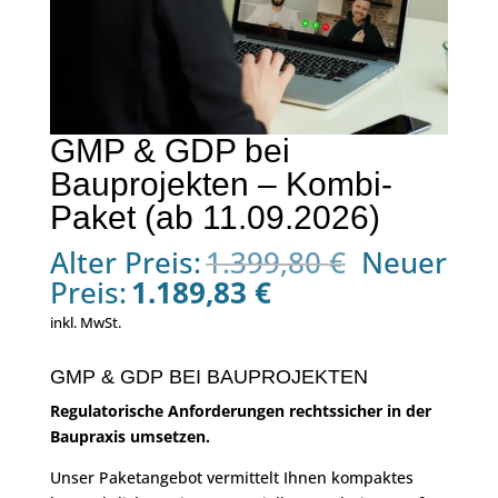
GMP & GDP bei
Bauprojekten – Kombi-
Paket (ab 11.09.2026)
Ursprüngl
Alter Preis:
1.399,80
€
Neuer
Preis
Aktueller
Preis:
1.189,83
€
war:
Preis
inkl. MwSt.
1.399,80 
ist:
1.189,83 €.
GMP & GDP BEI BAUPROJEKTEN
Regulatorische Anforderungen rechtssicher in der
Baupraxis umsetzen.
Unser Paketangebot vermittelt Ihnen kompaktes