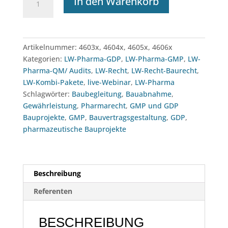
In den Warenkorb
&
GDP
bei
Bauprojekten
Artikelnummer:
4603x, 4604x, 4605x, 4606x
–
Kategorien:
LW-Pharma-GDP
,
LW-Pharma-GMP
,
LW-
Kombi-
Pharma-QM/ Audits
,
LW-Recht
,
LW-Recht-Baurecht
,
Paket
LW-Kombi-Pakete
,
live-Webinar
,
LW-Pharma
(ab
Schlagwörter:
Baubegleitung
,
Bauabnahme
,
11.09.2026)
Gewährleistung
,
Pharmarecht
,
GMP und GDP
Menge
Bauprojekte
,
GMP
,
Bauvertragsgestaltung
,
GDP
,
pharmazeutische Bauprojekte
Beschreibung
Referenten
BESCHREIBUNG