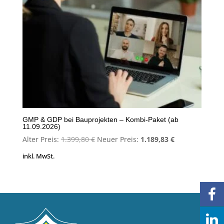
GMP & GDP bei Bauprojekten – Kombi-Paket (ab
11.09.2026)
Ursprünglicher
Aktueller
Alter Preis:
1.399,80
€
Neuer Preis:
1.189,83
€
Preis
Preis
inkl. MwSt.
war:
ist:
1.399,80 €
1.189,83 €.