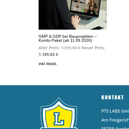
GMP & GDP bei Bauprojekten –
Kombi-Paket (ab 11.09.2026)
Ursprünglicher
Alter Preis:
1.399,80
€
Neuer Preis:
Aktueller
Preis
1.189,83
€
Preis
war:
inkl. MwSt.
ist:
1.399,80 €
1.189,83 €.
KONTAKT
PTS LABS G
Am Freigerich
59759 Arnsb