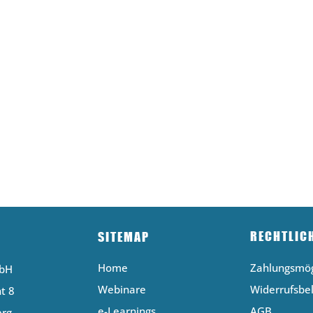
RECHTLIC
SITEMAP
Home
Zahlungsmög
mbH
Webinare
Widerrufsbe
t 8
e-Learnings
AGB
erg