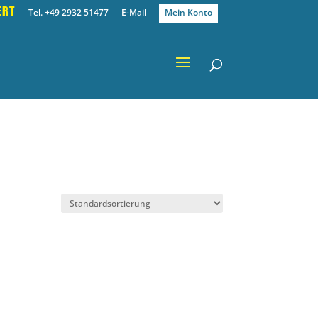
ERT
Tel. +49 2932 51477
E-Mail
Mein Konto