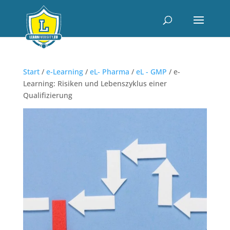
Start
/
e-Learning
/
eL- Pharma
/
eL - GMP
/ e-
Learning: Risiken und Lebenszyklus einer
Qualifizierung