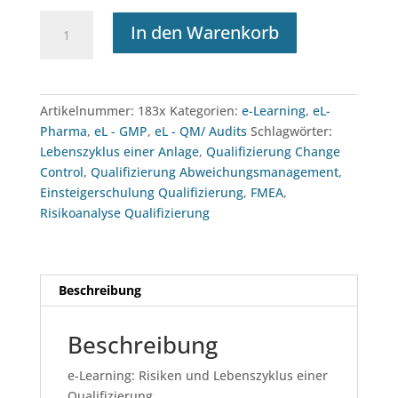
e-
In den Warenkorb
Learning:
Risiken
und
Lebenszyklus
Artikelnummer:
183x
Kategorien:
e-Learning
,
eL-
einer
Pharma
,
eL - GMP
,
eL - QM/ Audits
Schlagwörter:
Qualifizierung
Lebenszyklus einer Anlage
,
Qualifizierung Change
Menge
Control
,
Qualifizierung Abweichungsmanagement
,
Einsteigerschulung Qualifizierung
,
FMEA
,
Risikoanalyse Qualifizierung
Beschreibung
Beschreibung
e-Learning: Risiken und Lebenszyklus einer
Qualifizierung