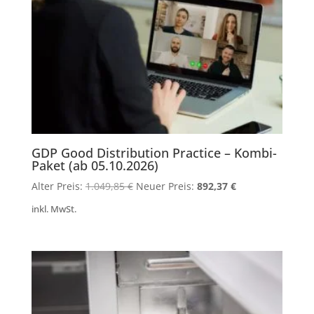
GDP Good Distribution Practice – Kombi-
Paket (ab 05.10.2026)
Ursprünglicher
Aktueller
Alter Preis:
1.049,85
€
Neuer Preis:
892,37
€
Preis
Preis
inkl. MwSt.
war:
ist:
1.049,85 €
892,37 €.