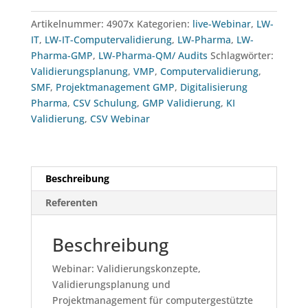
und
Projektmanagement
Artikelnummer:
4907x
Kategorien:
live-Webinar
,
LW-
für
IT
,
LW-IT-Computervalidierung
,
LW-Pharma
,
LW-
computergestützte
Pharma-GMP
,
LW-Pharma-QM/ Audits
Schlagwörter:
Systeme
Validierungsplanung
,
VMP
,
Computervalidierung
,
(CSV.2)
SMF
,
Projektmanagement GMP
,
Digitalisierung
(27.04.2027)
Pharma
,
CSV Schulung
,
GMP Validierung
,
KI
Menge
Validierung
,
CSV Webinar
Beschreibung
Referenten
Beschreibung
Webinar: Validierungskonzepte,
Validierungsplanung und
Projektmanagement für computergestützte