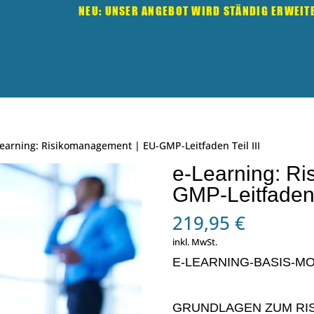
NEU: UNSER ANGEBOT WIRD STÄNDIG ERWEIT
Learning: Risikomanagement | EU-GMP-Leitfaden Teil III
e-Learning: R
GMP-Leitfaden T
219,95
€
inkl. MwSt.
E-LEARNING-BASIS-M
GRUNDLAGEN ZUM RI