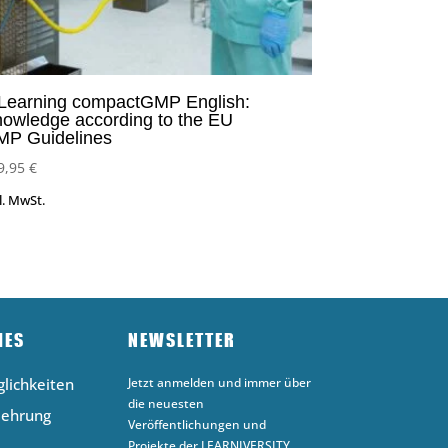
Learning compactGMP English:
owledge according to the EU
MP Guidelines
9,95
€
l. MwSt.
HES
NEWSLETTER
lichkeiten
Jetzt anmelden und immer über
die neuesten
lehrung
Veröffentlichungen und
Projekte der LEARNIVERSITY