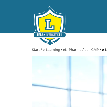
Start
/
e-Learning
/
eL- Pharma
/
eL - GMP
/ e-