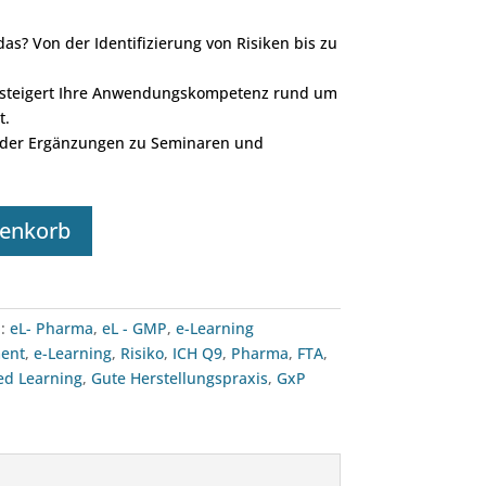
s? Von der Identifizierung von Risiken bis zu
 steigert Ihre Anwendungskompetenz rund um
t.
oder Ergänzungen zu Seminaren und
renkorb
n:
eL- Pharma
,
eL - GMP
,
e-Learning
ent
,
e-Learning
,
Risiko
,
ICH Q9
,
Pharma
,
FTA
,
ed Learning
,
Gute Herstellungspraxis
,
GxP