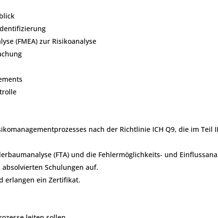
blick
dentifizierung
lyse (FMEA) zur Risikoanalyse
achung
ements
rolle
isikomanagementprozesses nach der Richtlinie ICH Q9, die im Teil I
erbaumanalyse (FTA) und die Fehlermöglichkeits- und Einflussana
s absolvierten Schulungen auf.
d erlangen ein Zertifikat.
ozesse leiten sollen