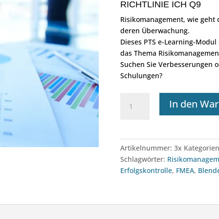
RICHTLINIE ICH Q9
Risikomanagement, wie geht da
deren Überwachung.
Dieses PTS e-Learning-Modul
das Thema Risikomanagemen
Suchen Sie Verbesserungen 
Schulungen?
e-
In den Wa
Learning:
Risikomanagement
|
EU-
Artikelnummer:
3x
Kategorie
GMP-
Schlagwörter:
Risikomanagem
Leitfaden
Erfolgskontrolle
,
FMEA
,
Blend
Teil
III
Menge