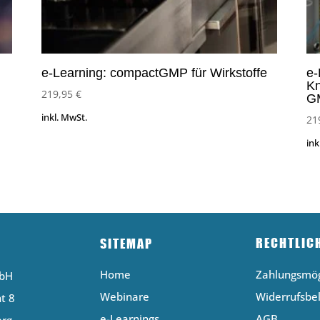
e-Learning: compactGMP für Wirkstoffe
e-
Kn
219,95
€
G
inkl. MwSt.
21
ink
RECHTLIC
SITEMAP
Home
Zahlungsmög
mbH
Webinare
Widerrufsbe
t 8
e-Learnings
AGB