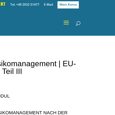
ERT
Tel. +49 2932 51477
E-Mail
Mein Konto
isikomanagement | EU-
eil III
ODUL
SIKOMANAGEMENT NACH DER