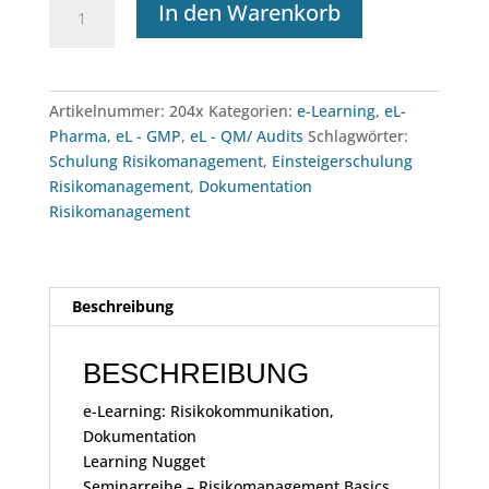
In den Warenkorb
Learning:
Risikokommunikation,
Dokumentation
Menge
Artikelnummer:
204x
Kategorien:
e-Learning
,
eL-
Pharma
,
eL - GMP
,
eL - QM/ Audits
Schlagwörter:
Schulung Risikomanagement
,
Einsteigerschulung
Risikomanagement
,
Dokumentation
Risikomanagement
Beschreibung
BESCHREIBUNG
e-Learning: Risikokommunikation,
Dokumentation
Learning Nugget
Seminarreihe – Risikomanagement Basics