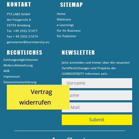
KONTAKT
SITEMAP
Home
PTS LABS GmbH
Webinare
Am Freigericht 8
e-Learnings
59759 Arnsberg
Für Ihr Business
Tel. +49 2932 51477
Für Publisher
Fax + 49 2932 51674
getsmarter@learniversity.eu
RECHTLICHES
NEWSLETTER
Zahlungsmöglichkeiten
Jetzt anmelden und immer über die neuesten
Widerrufsbelehrung
Veröffentlichungen und Projekte der
AGB
LEARNIVERSITY informiert sein.
Impressum
Datenschutzerklärung
Vertrag
widerrufen
Submit