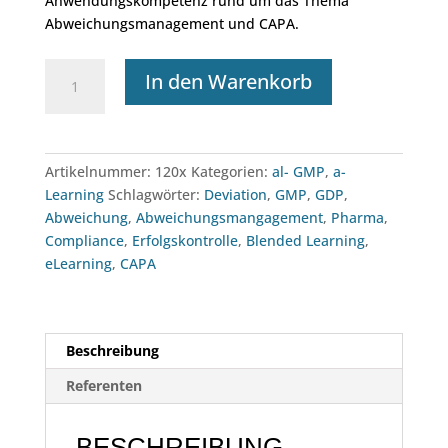
Anwendungskompetenz rund um das Thema
Abweichungsmanagement und CAPA.
a-
In den Warenkorb
Learning:
Abweichungen
und
CAPA
Artikelnummer:
120x
Kategorien:
al- GMP
,
a-
Menge
Learning
Schlagwörter:
Deviation
,
GMP
,
GDP
,
Abweichung
,
Abweichungsmangagement
,
Pharma
,
Compliance
,
Erfolgskontrolle
,
Blended Learning
,
eLearning
,
CAPA
Beschreibung
Referenten
BESCHREIBUNG