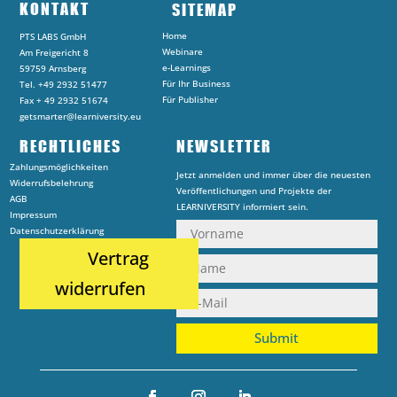
KONTAKT
SITEMAP
Home
PTS LABS GmbH
Webinare
Am Freigericht 8
e-Learnings
59759 Arnsberg
Für Ihr Business
Tel. +49 2932 51477
Für Publisher
Fax + 49 2932 51674
getsmarter@learniversity.eu
RECHTLICHES
NEWSLETTER
Zahlungsmöglichkeiten
Jetzt anmelden und immer über die neuesten
Widerrufsbelehrung
Veröffentlichungen und Projekte der
AGB
LEARNIVERSITY informiert sein.
Impressum
Datenschutzerklärung
Vertrag
widerrufen
Submit