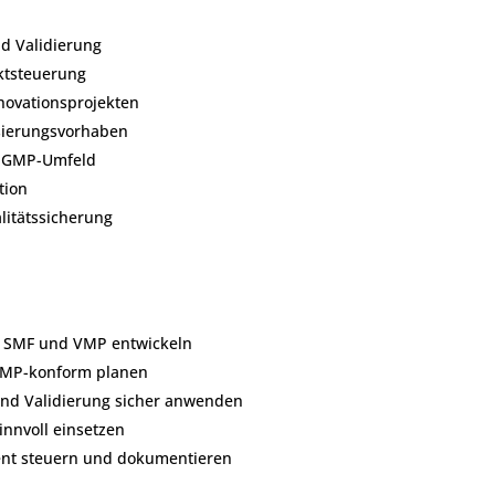
d Validierung
ektsteuerung
novationsprojekten
isierungsvorhaben
m GMP-Umfeld
tion
litätssicherung
on SMF und VMP entwickeln
 GMP-konform planen
und Validierung sicher anwenden
innvoll einsetzen
ient steuern und dokumentieren