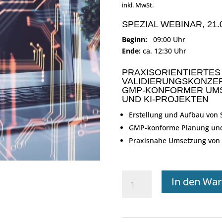
inkl. MwSt.
SPEZIAL WEBINAR, 21.
Beginn:
09:00 Uhr
Ende:
ca. 12:30 Uhr
PRAXISORIENTIERTES
VALIDIERUNGSKONZE
GMP-KONFORMER UMSE
UND KI-PROJEKTEN
Erstellung und Aufbau von 
GMP-konforme Planung und 
Praxisnahe Umsetzung von I
Webinar:
In den Wa
Validierungskonzepte,
Validierungsplanung
und
Projektmanagement