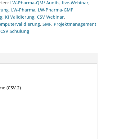
rien:
LW-Pharma-QM/ Audits
,
live-Webinar
,
rung
,
LW-Pharma
,
LW-Pharma-GMP
g
,
KI Validierung
,
CSV Webinar
,
omputervalidierung
,
SMF
,
Projektmanagement
,
CSV Schulung
me (CSV.2)