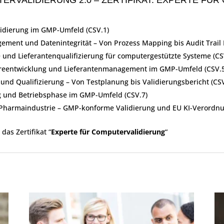
ERVALIDIERUNG 2.0 – ZERTIFIKAT: EXPERTE FÜ
idierung im GMP-Umfeld (CSV.1)
nt und Datenintegrität – Von Prozess Mapping bis Audit Trail 
und Lieferantenqualifizierung für computergestützte Systeme (CS
wareentwicklung und Lieferantenmanagement im GMP-Umfeld (CSV.
nd Qualifizierung – Von Testplanung bis Validierungsbericht (CSV
ng und Betriebsphase im GMP-Umfeld (CSV.7)
er Pharmaindustrie – GMP-konforme Validierung und EU KI-Verordnu
das Zertifikat “
Experte für Computervalidierung
“