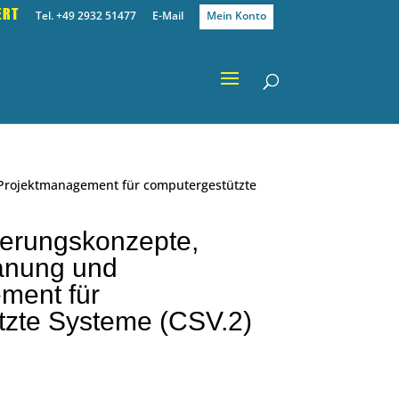
ERT
Tel. +49 2932 51477
E-Mail
Mein Konto
 Projektmanagement für computergestützte
ierungskonzepte,
lanung und
ment für
tzte Systeme (CSV.2)