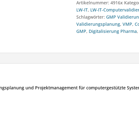
Artikelnummer:
4916x
Katego
für
LW-IT
,
LW-IT-Computervalidie
computergestützte
Schlagwörter:
GMP Validierun
Systeme
Validierungsplanung
,
VMP
,
C
(CSV.2)
GMP
,
Digitalisierung Pharma
(21.09.2027)
Menge
rungsplanung und Projektmanagement für computergestützte Syste