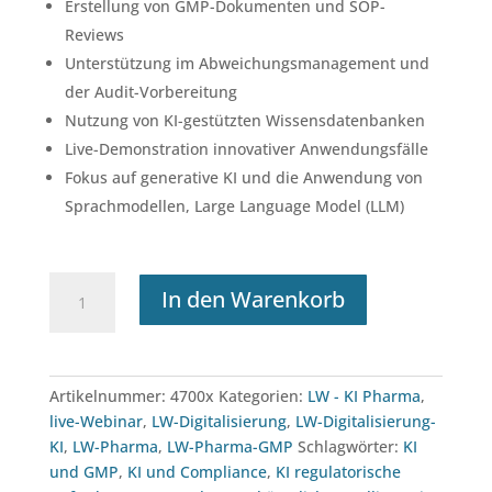
Erstellung von GMP-Dokumenten und SOP-
Reviews
Unterstützung im Abweichungsmanagement und
der Audit-Vorbereitung
Nutzung von KI-gestützten Wissensdatenbanken
Live-Demonstration innovativer Anwendungsfälle
Fokus auf generative KI und die Anwendung von
Sprachmodellen, Large Language Model (LLM)
Webinar:
In den Warenkorb
KI
Tools
und
GMP-
Artikelnummer:
4700x
Kategorien:
LW - KI Pharma
,
Dokumentation
live-Webinar
,
LW-Digitalisierung
,
LW-Digitalisierung-
(Kl.1)
KI
,
LW-Pharma
,
LW-Pharma-GMP
Schlagwörter:
KI
(17.09.2026)
und GMP
,
KI und Compliance
,
KI regulatorische
Menge