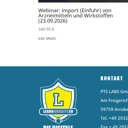
Webinar: Import (Einfuhr) von
Arzneimitteln und Wirkstoffen
(23.09.2026)
349,95
€
inkl. MwSt.
KONTAKT
PTS LABS G
Am Freigerich
59759 Arnsb
Tel. +49 293
Fax + 49 293