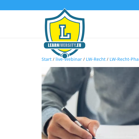
Start
/
live-Webinar
/
LW-Recht
/
LW-Recht-Pha