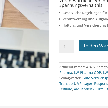
Verantwortliche Perso
Spannungsverhältnis
Gesetzliche Regelungen für
Verantwortung und Aufgab
Haftung und Versicherung f
Webinar:
In den Wa
GDP
für
die
VP
Artikelnummer:
4949x
Katego
-
Pharma
,
LW-Pharma-GDP
,
LW
rechtliche
Schlagwörter:
Gute Vertriebsp
Aspekte
Transport
,
VP
,
Lager
,
Respons
(15.03.2027)
Leitlinie
,
AMHandelsV
,
Urteil
Menge