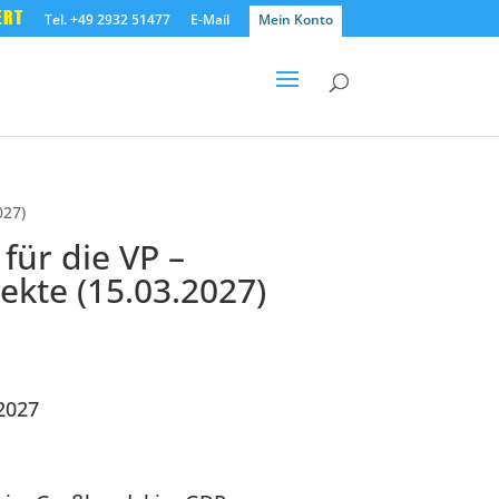
ERT
Tel. +49 2932 51477
E-Mail
Mein Konto
027)
für die VP –
ekte (15.03.2027)
2027