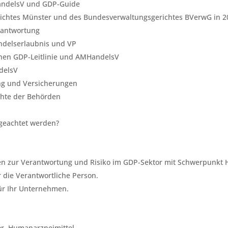
HandelsV und GDP-Guide
richtes Münster und des Bundesverwaltungsgerichtes BVerwG in 20
rantwortung
ndelserlaubnis und VP
hen GDP-Leitlinie und AMHandelsV
delsV
ng und Versicherungen
chte der Behörden
 geachtet werden?
en zur Verantwortung und Risiko im GDP-Sektor mit Schwerpunkt 
r die Verantwortliche Person.
ür Ihr Unternehmen.
or, Humanarzneimittel