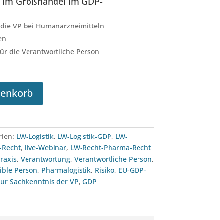
n im Großhandel im GDP-
 die VP bei Humanarzneimitteln
en
ür die Verantwortliche Person
renkorb
rien:
LW-Logistik
,
LW-Logistik-GDP
,
LW-
-Recht
,
live-Webinar
,
LW-Recht-Pharma-Recht
raxis
,
Verantwortung
,
Verantwortliche Person
,
ible Person
,
Pharmalogistik
,
Risiko
,
EU-GDP-
 zur Sachkenntnis der VP
,
GDP