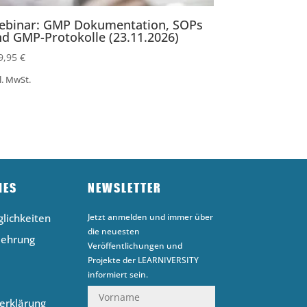
ebinar: GMP Dokumentation, SOPs
d GMP-Protokolle (23.11.2026)
9,95
€
l. MwSt.
HES
NEWSLETTER
lichkeiten
Jetzt anmelden und immer über
die neuesten
lehrung
Veröffentlichungen und
Projekte der LEARNIVERSITY
informiert sein.
erklärung