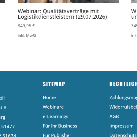
Webinar: Qualitätsverträge mit
W
Logistikdienstleistern (29.07.2026)
un
349,95
€
34
inkl. MwSt.
ink
RECHTLIC
SITEMAP
Home
Zahlungsmög
mbH
Webinare
Widerrufsbe
t 8
e-Learnings
AGB
erg
Für Ihr Business
Impressum
2 51477
Für Publisher
Datenschutz
2 51674