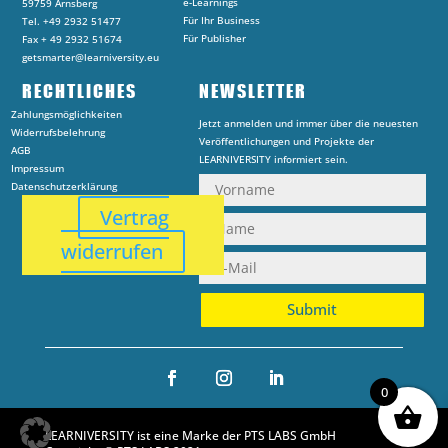
e-Learnings
59759 Arnsberg
Für Ihr Business
Tel. +49 2932 51477
Für Publisher
Fax + 49 2932 51674
getsmarter@learniversity.eu
RECHTLICHES
NEWSLETTER
Zahlungsmöglichkeiten
Jetzt anmelden und immer über die neuesten
Widerrufsbelehrung
Veröffentlichungen und Projekte der
AGB
LEARNIVERSITY informiert sein.
Impressum
Datenschutzerklärung
Vertrag
widerrufen
Submit
0
LEARNIVERSITY ist eine Marke der PTS LABS GmbH