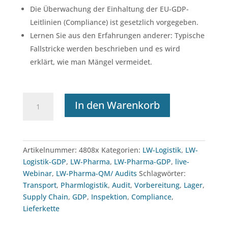
Die Überwachung der Einhaltung der EU-GDP-
Leitlinien (Compliance) ist gesetzlich vorgegeben.
Lernen Sie aus den Erfahrungen anderer: Typische
Fallstricke werden beschrieben und es wird
erklärt, wie man Mängel vermeidet.
Webinar:
In den Warenkorb
GDP
Audits
und
Inspektionen
Artikelnummer:
4808x
Kategorien:
LW-Logistik
,
LW-
–
Logistik-GDP
,
LW-Pharma
,
LW-Pharma-GDP
,
live-
Fallbeispiele,
Webinar
,
LW-Pharma-QM/ Audits
Schlagwörter:
Fallstricke
Transport
,
Pharmlogistik
,
Audit
,
Vorbereitung
,
Lager
,
(11.02.2027)
Supply Chain
,
GDP
,
Inspektion
,
Compliance
,
Menge
Lieferkette