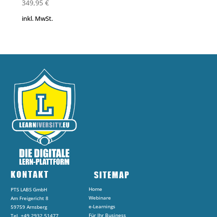
349,95
€
inkl. MwSt.
KONTAKT
SITEMAP
Home
PTS LABS GmbH
Webinare
Am Freigericht 8
e-Learnings
59759 Arnsberg
Für Ihr Business
Tel. +49 2932 51477