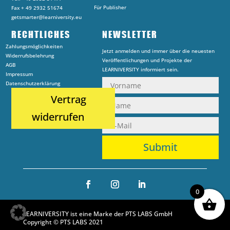
Für Publisher
Fax + 49 2932 51674
getsmarter@learniversity.eu
RECHTLICHES
NEWSLETTER
Zahlungsmöglichkeiten
Jetzt anmelden und immer über die neuesten
Widerrufsbelehrung
Veröffentlichungen und Projekte der
AGB
LEARNIVERSITY informiert sein.
Impressum
Datenschutzerklärung
Vertrag
widerrufen
Submit
0
LEARNIVERSITY ist eine Marke der PTS LABS GmbH
Copyright © PTS LABS 2021