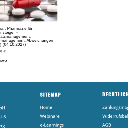
ar: Pharmazie für
nsteiger –
itätsmanagement,
komanagement, Abweichungen
) (04.10.2027)
35
€
MwSt.
RECHTLIC
SITEMAP
Home
Zahlungsmög
mbH
Webinare
Widerrufsbe
t 8
e-Learnings
AGB
erg