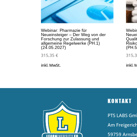
Webinar: Pharmazie für
Webin
Neueinsteiger – Der Weg von der
Neuei
Forschung zur Zulassung und
Qual
allgemeine Regelwerke (PH.1)
Risi
(24.05.2027)
(PH.5
315,35
€
315,
inkl. MwSt.
inkl. 
KONTAKT
PTS LABS G
Am Freigerich
59759 Arnsb