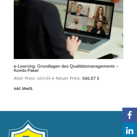
e-Learning: Grundlagen des Qualitätsmanagements –
Kombi-Paket
Ursprünglicher
Aktueller
Alter Preis:
659,85
€
Neuer Preis:
560,87
€
Preis
Preis
inkl. MwSt.
war:
ist:
659,85 €
560,87 €.