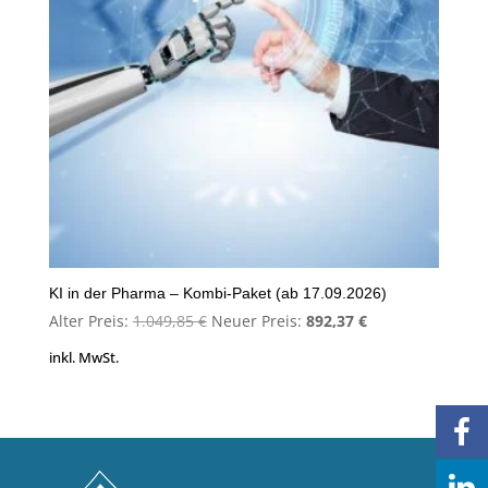
KI in der Pharma – Kombi-Paket (ab 17.09.2026)
Ursprünglicher
Aktueller
Alter Preis:
1.049,85
€
Neuer Preis:
892,37
€
Preis
Preis
inkl. MwSt.
war:
ist:
1.049,85 €
892,37 €.