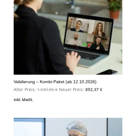
Validierung – Kombi-Paket (ab 12.10.2026)
Ursprünglicher
Aktueller
Alter Preis:
1.049,85
€
Neuer Preis:
892,37
€
Preis
Preis
inkl. MwSt.
war:
ist:
1.049,85 €
892,37 €.