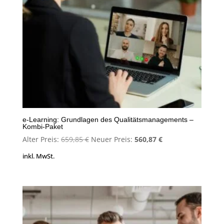
e-Learning: Grundlagen des Qualitätsmanagements –
Kombi-Paket
Ursprünglicher
Aktueller
Alter Preis:
659,85
€
Neuer Preis:
560,87
€
Preis
Preis
inkl. MwSt.
war:
ist:
659,85 €
560,87 €.