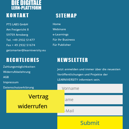
KONTAKT
SITEMAP
Home
PTS LABS GmbH
Webinare
Am Freigericht 8
e-Learnings
59759 Arnsberg
Für Ihr Business
Tel. +49 2932 51477
Für Publisher
Fax + 49 2932 51674
getsmarter@learniversity.eu
RECHTLICHES
NEWSLETTER
Zahlungsmöglichkeiten
Jetzt anmelden und immer über die neuesten
Widerrufsbelehrung
Veröffentlichungen und Projekte der
AGB
LEARNIVERSITY informiert sein.
Impressum
Datenschutzerklärung
Vertrag
widerrufen
Submit