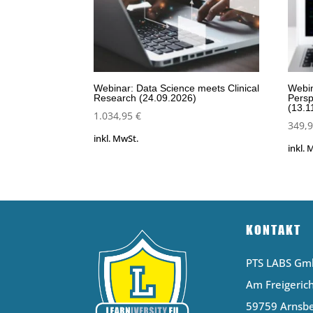
Webinar: Data Science meets Clinical
Webin
Research (24.09.2026)
Persp
(13.1
1.034,95
€
349,
inkl. MwSt.
inkl. 
KONTAKT
PTS LABS G
Am Freigerich
59759 Arnsb