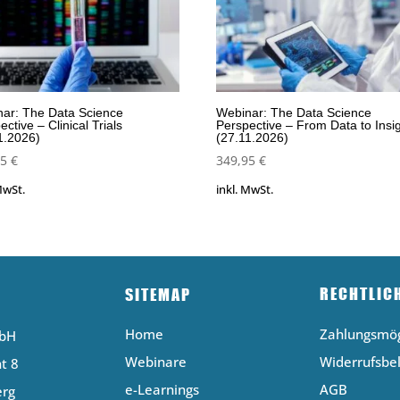
ar: The Data Science
Webinar: The Data Science
ective – Clinical Trials
Perspective – From Data to Insi
1.2026)
(27.11.2026)
95
€
349,95
€
MwSt.
inkl. MwSt.
RECHTLIC
SITEMAP
Home
Zahlungsmög
mbH
Webinare
Widerrufsbe
t 8
e-Learnings
AGB
erg