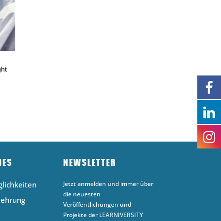
ght
HES
NEWSLETTER
lichkeiten
Jetzt anmelden und immer über
die neuesten
lehrung
Veröffentlichungen und
Projekte der LEARNIVERSITY