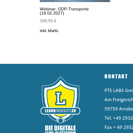
Webinar: GDP-Transporte
(18.02.2027)
349,95
€
inkl. MwSt.
KONTAKT
PTS LABS G
Am Freigerich
59759 Arnsb
Tel. +49 293
Fax + 49 293