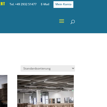
ERT
Tel. +49 2932 51477
E-Mail
Mein Konto