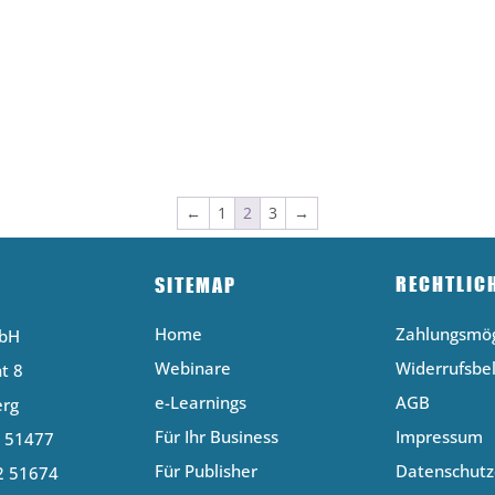
←
1
2
3
→
RECHTLIC
SITEMAP
Home
Zahlungsmög
mbH
Webinare
Widerrufsbe
t 8
e-Learnings
AGB
erg
Für Ihr Business
Impressum
2 51477
Für Publisher
Datenschutz
2 51674