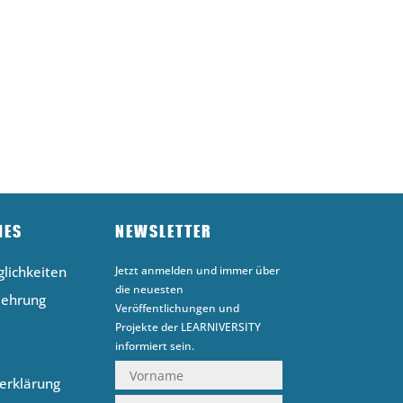
HES
NEWSLETTER
lichkeiten
Jetzt anmelden und immer über
die neuesten
lehrung
Veröffentlichungen und
Projekte der LEARNIVERSITY
informiert sein.
erklärung