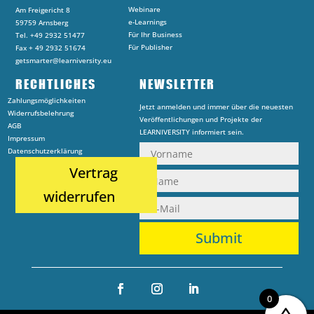
Webinare
Am Freigericht 8
e-Learnings
59759 Arnsberg
Für Ihr Business
Tel. +49 2932 51477
Für Publisher
Fax + 49 2932 51674
getsmarter@learniversity.eu
RECHTLICHES
NEWSLETTER
Zahlungsmöglichkeiten
Jetzt anmelden und immer über die neuesten
Widerrufsbelehrung
Veröffentlichungen und Projekte der
AGB
LEARNIVERSITY informiert sein.
Impressum
Datenschutzerklärung
Vertrag
widerrufen
Submit
0