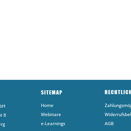
RECHTLIC
SITEMAP
Home
Zahlungsmög
mbH
Webinare
Widerrufsbe
t 8
e-Learnings
AGB
erg