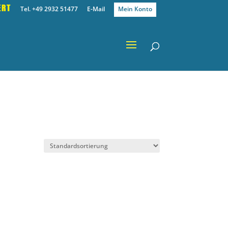
ERT
Tel. +49 2932 51477
E-Mail
Mein Konto