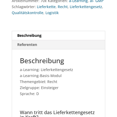
Artikelnummer:
70x
Kategorien:
a-Learning
,
al- GMP
Schlagwörter:
Lieferkette
,
Recht
,
Lieferkettengesetz
,
Qualitätskontrolle
,
Logistik
Beschreibung
Referenten
Beschreibung
a-Learning: Lieferkettengesetz
a-Learning-Basis-Modul
Themengebiet: Recht
Zielgruppe: Einsteiger
Sprache: D
Wann tritt das Lieferkettengesetz