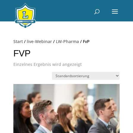
Start
/
live-Webinar
/
LW-Pharma
/ FvP
FVP
Einzelnes Ergebnis wird angezeigt